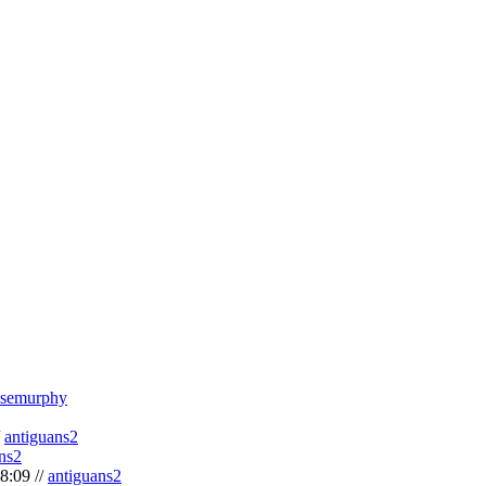
semurphy
/
antiguans2
ns2
8:09 //
antiguans2