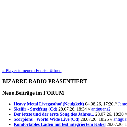
» Player in neuem Fenster öffnen
BIZARRE RADIO
PRÄSENTIERT
Neue Beiträge im
FORUM
Heavy Metal Livegasthof (Neuigkeit)
04.08.26, 17:20 //
Jame
Skelfir - Streifzug (Cd)
28.07.26, 18:34 //
antiguans2
Der letzte und der erste Song des Jahres...
28.07.26, 18:30 /
Scorpions - World Wide Live (Cd)
28.07.26, 18:25 //
antigua
Komfortables Laden mit fest integriertem Kabel
28.07.26, 1