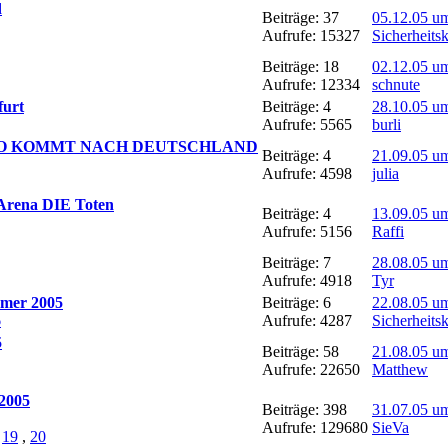
d
Beiträge: 37
05.12.05 u
Aufrufe: 15327
Sicherheits
Beiträge: 18
02.12.05 u
Aufrufe: 12334
schnute
furt
Beiträge: 4
28.10.05 u
Aufrufe: 5565
burli
IO KOMMT NACH DEUTSCHLAND
Beiträge: 4
21.09.05 u
Aufrufe: 4598
julia
 Arena DIE Toten
Beiträge: 4
13.09.05 u
Aufrufe: 5156
Raffi
Beiträge: 7
28.08.05 u
Aufrufe: 4918
Tyr
mer 2005
Beiträge: 6
22.08.05 u
6
Aufrufe: 4287
Sicherheits
5
Beiträge: 58
21.08.05 u
Aufrufe: 22650
Matthew
 2005
Beiträge: 398
31.07.05 u
Aufrufe: 129680
SieVa
,
19
,
20