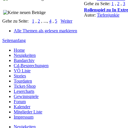
Gehe zu Seite:
1
,
2
,
3
Rollenspiel zu In Ext
Autor:
Tiefenjunkie
Gehe zu Seite:
1
,
2
, ...,
4
,
5
Weiter
Alle Themen als gelesen markieren
Seitenanfang
Home
Neuigkeiten
Bandarchiv
Cd-Besprechungen
VÖ Liste
Stories
Tourdaten
Ticket-Shop
Lesercharts
Gewinnspiele
Forum
Kalender
Mitglieder Liste
Impressum
Neuigkeiten