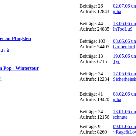
Beiträge: 26
02.07.06 u
Aufrufe: 12843
julia
Beiträge: 44
13.06.06 u
Aufrufe: 24885
InTooLuS
r an Pfingsten
Beiträge: 103
08.06.06 u
Aufrufe: 54405
Grubenlord
,
5
,
6
Beiträge: 13
19.05.06 u
Aufrufe: 6715
Tyr
on Pop - Wintertour
Beiträge: 24
17.05.06 u
l
Aufrufe: 12234
Sicherheits
Beiträge: 41
08.02.06 u
Aufrufe: 19420
julia
Beiträge: 24
13.01.06 u
Aufrufe: 12156
schnute
Beiträge: 9
09.01.06 u
Aufrufe: 8260
~Rage&Lo