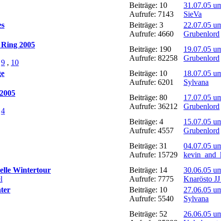
Beiträge: 10
31.07.05 u
Aufrufe: 7143
SieVa
es
Beiträge: 3
22.07.05 u
Aufrufe: 4660
Grubenlord
 Ring 2005
Beiträge: 190
19.07.05 u
Aufrufe: 82258
Grubenlord
,
9
,
10
ge
Beiträge: 10
18.07.05 u
Aufrufe: 6201
Sylvana
 2005
Beiträge: 80
17.07.05 u
Aufrufe: 36212
Grubenlord
,
4
Beiträge: 4
15.07.05 u
Aufrufe: 4557
Grubenlord
Beiträge: 31
04.07.05 u
Aufrufe: 15729
kevin_and_h
nelle Wintertour
Beiträge: 14
30.06.05 u
l
Aufrufe: 7775
Knarösto JJ
ater
Beiträge: 10
27.06.05 u
Aufrufe: 5540
Sylvana
Beiträge: 52
26.06.05 u