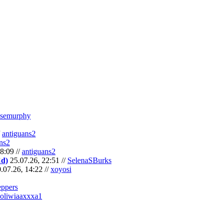
semurphy
/
antiguans2
ns2
8:09 //
antiguans2
Cd)
25.07.26, 22:51 //
SelenaSBurks
.07.26, 14:22 //
xoyosi
eppers
oliwiaaxxxa1