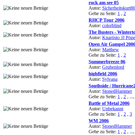
rock am see 05
Autor:
Sicherheitskurt8
Gehe zu Seite:
1
,
2
RHCP Tour 2006
Autor:
colorblind
The Busters - Wintert
Autor:
Knarösto JJ Pöpe
Open Air Gampel 200
Autor:
Matthew
Gehe zu Seite:
1
,
2
Summerbreeze 06
Autor:
Grubenlord
highfield 2006
Autor:
Sylvana
Southside / Hurricane
Autor:
StonedHammer
Gehe zu Seite:
1
,
2
, ...
Battle of Metal 2006
Autor:
Unbekannt
Gehe zu Seite:
1
,
2
,
3
WM 2006
Autor:
StonedHammer
Gehe zu Seite:
1
,
2
, ...