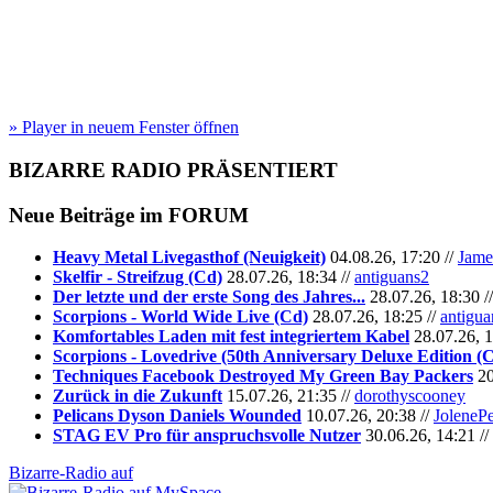
» Player in neuem Fenster öffnen
BIZARRE RADIO
PRÄSENTIERT
Neue Beiträge im
FORUM
Heavy Metal Livegasthof (Neuigkeit)
04.08.26, 17:20 //
Jame
Skelfir - Streifzug (Cd)
28.07.26, 18:34 //
antiguans2
Der letzte und der erste Song des Jahres...
28.07.26, 18:30 /
Scorpions - World Wide Live (Cd)
28.07.26, 18:25 //
antigua
Komfortables Laden mit fest integriertem Kabel
28.07.26, 1
Scorpions - Lovedrive (50th Anniversary Deluxe Edition (
Techniques Facebook Destroyed My Green Bay Packers
20
Zurück in die Zukunft
15.07.26, 21:35 //
dorothyscooney
Pelicans Dyson Daniels Wounded
10.07.26, 20:38 //
JoleneP
STAG EV Pro für anspruchsvolle Nutzer
30.06.26, 14:21 //
Bizarre-Radio auf