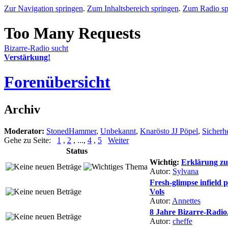
Zur Navigation springen
.
Zum Inhaltsbereich springen
.
Zum Radio sp
Bizarre-Radio sucht
Verstärkung!
Forenübersicht
Archiv
Moderator:
StonedHammer
,
Unbekannt
,
Knarösto JJ Pöpel
,
Sicherh
Gehe zu Seite:
1
,
2
, ...,
4
,
5
Weiter
Status
Wichtig:
Erklärung z
Autor:
Sylvana
Fresh-glimpse infield
Vols
Autor:
Annettes
8 Jahre Bizarre-Radio
Autor:
cheffe