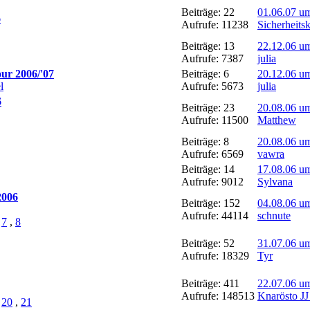
Beiträge: 22
01.06.07 u
6
Aufrufe: 11238
Sicherheits
Beiträge: 13
22.12.06 u
Aufrufe: 7387
julia
our 2006/'07
Beiträge: 6
20.12.06 u
l
Aufrufe: 5673
julia
6
Beiträge: 23
20.08.06 u
Aufrufe: 11500
Matthew
Beiträge: 8
20.08.06 u
Aufrufe: 6569
vawra
Beiträge: 14
17.08.06 u
Aufrufe: 9012
Sylvana
2006
Beiträge: 152
04.08.06 u
Aufrufe: 44114
schnute
,
7
,
8
Beiträge: 52
31.07.06 u
Aufrufe: 18329
Tyr
Beiträge: 411
22.07.06 u
Aufrufe: 148513
Knarösto JJ
,
20
,
21