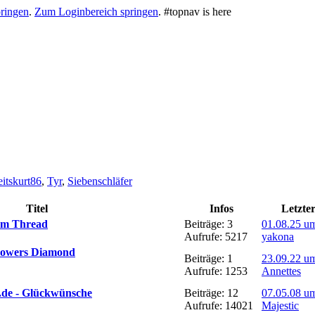
ringen
.
Zum Loginbereich springen
.
#topnav is here
eitskurt86
,
Tyr
,
Siebenschläfer
Titel
Infos
Letzter
um Thread
Beiträge: 3
01.08.25 u
Aufrufe: 5217
yakona
 powers Diamond
Beiträge: 1
23.09.22 u
Aufrufe: 1253
Annettes
.de - Glückwünsche
Beiträge: 12
07.05.08 u
Aufrufe: 14021
Majestic