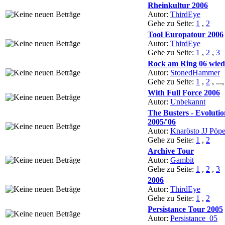
Rheinkultur 2006
Autor:
ThirdEye
Gehe zu Seite:
1
,
2
Tool Europatour 2006
Autor:
ThirdEye
Gehe zu Seite:
1
,
2
,
3
Rock am Ring 06 wiede
Autor:
StonedHammer
Gehe zu Seite:
1
,
2
, ...
With Full Force 2006
Autor:
Unbekannt
The Busters - Evoluti
2005/'06
Autor:
Knarösto JJ Pöpe
Gehe zu Seite:
1
,
2
Archive Tour
Autor:
Gambit
Gehe zu Seite:
1
,
2
,
3
2006
Autor:
ThirdEye
Gehe zu Seite:
1
,
2
Persistance Tour 2005
Autor:
Persistance_05