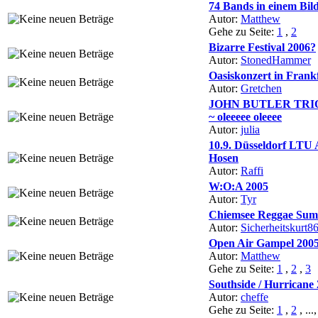
74 Bands in einem Bil
Autor:
Matthew
Gehe zu Seite:
1
,
2
Bizarre Festival 2006?
Autor:
StonedHammer
Oasiskonzert in Frank
Autor:
Gretchen
JOHN BUTLER TR
~ oleeeee oleeee
Autor:
julia
10.9. Düsseldorf LTU
Hosen
Autor:
Raffi
W:O:A 2005
Autor:
Tyr
Chiemsee Reggae Sum
Autor:
Sicherheitskurt8
Open Air Gampel 200
Autor:
Matthew
Gehe zu Seite:
1
,
2
,
3
Southside / Hurricane
Autor:
cheffe
Gehe zu Seite:
1
,
2
, ...