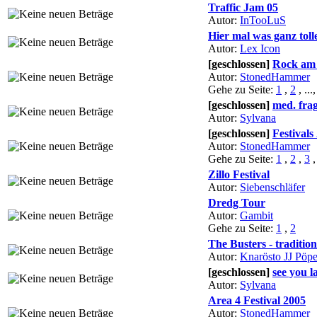
Traffic Jam 05
Autor:
InTooLuS
Hier mal was ganz toll
Autor:
Lex Icon
[geschlossen]
Rock am
Autor:
StonedHammer
Gehe zu Seite:
1
,
2
, ...
[geschlossen]
med. fra
Autor:
Sylvana
[geschlossen]
Festivals
Autor:
StonedHammer
Gehe zu Seite:
1
,
2
,
3
Zillo Festival
Autor:
Siebenschläfer
Dredg Tour
Autor:
Gambit
Gehe zu Seite:
1
,
2
The Busters - traditio
Autor:
Knarösto JJ Pöpe
[geschlossen]
see you l
Autor:
Sylvana
Area 4 Festival 2005
Autor:
StonedHammer