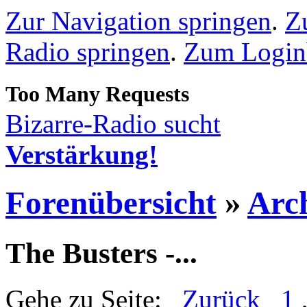
Zur Navigation springen
.
Z
Radio springen
.
Zum Loginb
Bizarre-Radio sucht
Verstärkung!
Forenübersicht
»
Arc
The Busters -...
Gehe zu Seite:
Zurück
1