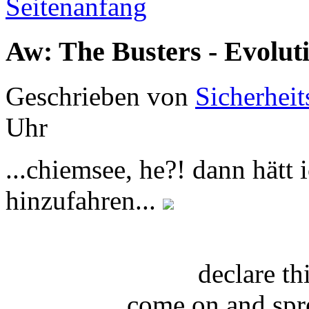
Seitenanfang
Aw: The Busters - Evolut
Geschrieben von
Sicherheit
Uhr
...chiemsee, he?! dann hätt 
hinzufahren...
declare t
come on and spr