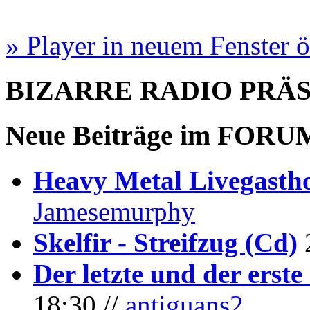
» Player in neuem Fenster 
BIZARRE RADIO
PRÄ
Neue Beiträge im
FORU
Heavy Metal Livegastho
Jamesemurphy
Skelfir - Streifzug (Cd)
Der letzte und der erste
18:30 //
antiguans2