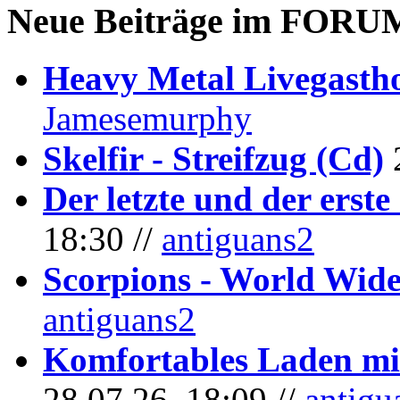
Neue Beiträge im
FORU
Heavy Metal Livegastho
Jamesemurphy
Skelfir - Streifzug (Cd)
Der letzte und der erste
18:30 //
antiguans2
Scorpions - World Wide
antiguans2
Komfortables Laden mit
28.07.26, 18:09 //
antigu