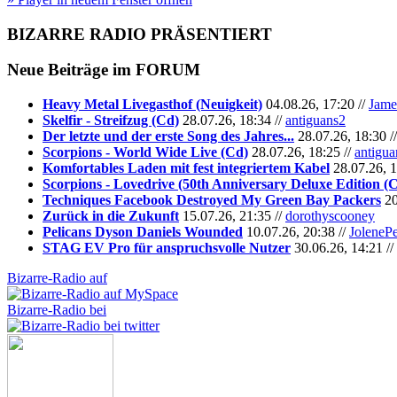
BIZARRE RADIO
PRÄSENTIERT
Neue Beiträge im
FORUM
Heavy Metal Livegasthof (Neuigkeit)
04.08.26, 17:20 //
Jame
Skelfir - Streifzug (Cd)
28.07.26, 18:34 //
antiguans2
Der letzte und der erste Song des Jahres...
28.07.26, 18:30 /
Scorpions - World Wide Live (Cd)
28.07.26, 18:25 //
antigua
Komfortables Laden mit fest integriertem Kabel
28.07.26, 1
Scorpions - Lovedrive (50th Anniversary Deluxe Edition (
Techniques Facebook Destroyed My Green Bay Packers
20
Zurück in die Zukunft
15.07.26, 21:35 //
dorothyscooney
Pelicans Dyson Daniels Wounded
10.07.26, 20:38 //
JoleneP
STAG EV Pro für anspruchsvolle Nutzer
30.06.26, 14:21 //
Bizarre-Radio auf
Bizarre-Radio bei