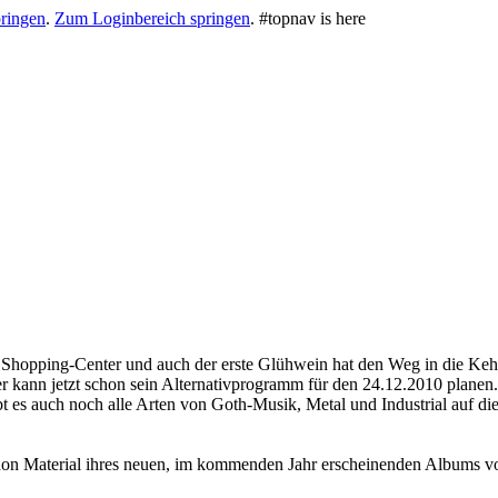
ringen
.
Zum Loginbereich springen
.
#topnav is here
er Shopping-Center und auch der erste Glühwein hat den Weg in die Ke
r kann jetzt schon sein Alternativprogramm für den 24.12.2010 planen.
bt es auch noch alle Arten von Goth-Musik, Metal und Industrial auf d
chon Material ihres neuen, im kommenden Jahr erscheinenden Albums vo