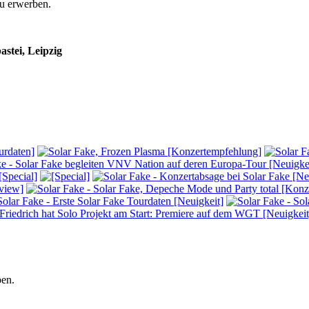
zu erwerben.
stei, Leipzig
ben.