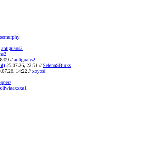
semurphy
/
antiguans2
ns2
8:09 //
antiguans2
Cd)
25.07.26, 22:51 //
SelenaSBurks
.07.26, 14:22 //
xoyosi
eppers
oliwiaaxxxa1