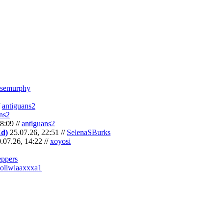
semurphy
/
antiguans2
ns2
8:09 //
antiguans2
Cd)
25.07.26, 22:51 //
SelenaSBurks
.07.26, 14:22 //
xoyosi
eppers
oliwiaaxxxa1