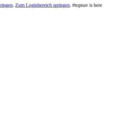
ringen
.
Zum Loginbereich springen
.
#topnav is here