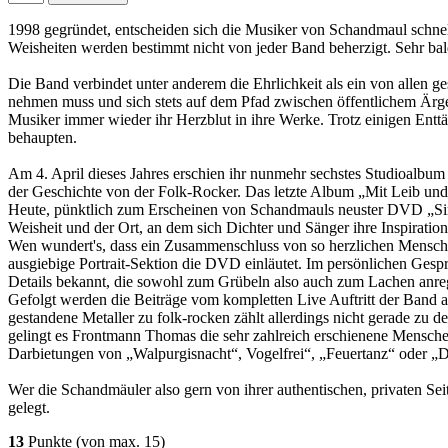
1998 gegründet, entscheiden sich die Musiker von Schandmaul schnell 
Weisheiten werden bestimmt nicht von jeder Band beherzigt. Sehr bald
Die Band verbindet unter anderem die Ehrlichkeit als ein von allen 
nehmen muss und sich stets auf dem Pfad zwischen öffentlichem Ärge
Musiker immer wieder ihr Herzblut in ihre Werke. Trotz einigen Enttä
behaupten.
Am 4. April dieses Jahres erschien ihr nunmehr sechstes Studioalbum 
der Geschichte von der Folk-Rocker. Das letzte Album „Mit Leib und 
Heute, pünktlich zum Erscheinen von Schandmauls neuster DVD „Sinnb
Weisheit und der Ort, an dem sich Dichter und Sänger ihre Inspiration
Wen wundert's, dass ein Zusammenschluss von so herzlichen Menschen 
ausgiebige Portrait-Sektion die DVD einläutet. Im persönlichen Gesp
Details bekannt, die sowohl zum Grübeln also auch zum Lachen anre
Gefolgt werden die Beiträge vom kompletten Live Auftritt der Band 
gestandene Metaller zu folk-rocken zählt allerdings nicht gerade zu
gelingt es Frontmann Thomas die sehr zahlreich erschienene Mensche
Darbietungen von „Walpurgisnacht“, Vogelfrei“, „Feuertanz“ oder „De
Wer die Schandmäuler also gern von ihrer authentischen, privaten 
gelegt.
13
Punkte
(von max. 15)