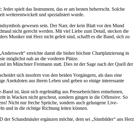
Jeder spielt das Instrument, das er am besten beherrscht. Solche
t weiterentwickelt und spezialisiert wurde.
Bandsymbols gewesen sein. Der Narr, der kein Blatt vor den Mund
maul nicht gerecht werden. Mit viel Liebe zum Detail, stecken die
rs Musiker mit Herz nicht gefeit sind, schafft es die Band, sich zu
Anderswelt“ erreichte damit die bisher höchste Chartplatzierung in
ie möglichst nah an die vorderen Plätze.
d im Münchner Freimann statt. Dies ist der Sage nach der Quell der
cheidet sich insofern von den beiden Vorgängern, als dass eine
nige Anekdoten aus ihrem Leben und geben so einige interessante
and ist, lässt sich regelmäßig aus Presseberichten entnehmen,
itt in Wacken nicht gescheut, sondern gingen in die Offensive. So
ns! Nicht nur freche Sprüche, sondern auch gelungene Live-
n und in die richtige Richtung leiten können.
VD der Schandmäuler ergänzen möchte, dem sei „Sinnbilder“ ans Herz