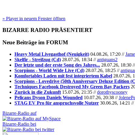
» Player in neuem Fenster öffnen
BIZARRE RADIO
PRÄSENTIERT
Neue Beiträge im
FORUM
Heavy Metal Livegasthof (Neuigkeit)
04.08.26, 17:20 //
Jame
Skelfir - Streifzug (Cd)
28.07.26, 18:34 //
antiguans2
Der letzte und der erste Song des Jahres...
28.07.26, 18:30 /
Scorpions - World Wide Live (Cd)
28.07.26, 18:25 //
antigua
Komfortables Laden mit fest integriertem Kabel
28.07.26, 1
Scorpions - Lovedrive (50th Anniversary Deluxe Edition (
Techniques Facebook Destroyed My Green Bay Packers
20
Zurück in die Zukunft
15.07.26, 21:35 //
dorothyscooney
Pelicans Dyson Daniels Wounded
10.07.26, 20:38 //
JoleneP
STAG EV Pro für anspruchsvolle Nutzer
30.06.26, 14:21 //
Bizarre-Radio auf
Bizarre-Radio bei