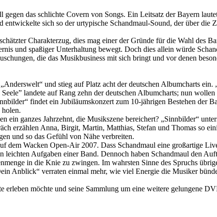
gegen das schlichte Covern von Songs. Ein Leitsatz der Bayern lautet: 
 entwickelte sich so der urtypische Schandmaul-Sound, der über die Zei
geschätzter Charakterzug, dies mag einer der Gründe für die Wahl des 
rnis und spaßiger Unterhaltung bewegt. Doch dies allein würde Schand
uschungen, die das Musikbusiness mit sich bringt und vor denen besonde
„Anderswelt“ und stieg auf Platz acht der deutschen Albumcharts ein. „
Seele” landete auf Rang zehn der deutschen Albumcharts; nun wollen s
ilder“ findet ein Jubiläumskonzert zum 10-jährigen Bestehen der Ban
 holen.
ein ganzes Jahrzehnt, die Musikszene bereichert? „Sinnbilder“ unters
räch erzählen Anna, Birgit, Martin, Matthias, Stefan und Thomas so ei
gen und so das Gefühl von Nähe verbreiten.
auf dem Wacken Open-Air 2007. Dass Schandmaul eine großartige Live-B
 den leichten Aufgaben einer Band. Dennoch haben Schandmaul den Auftr
nmenge in die Knie zu zwingen. Im wahrsten Sinne des Spruchs übrige
in Anblick“ verraten einmal mehr, wie viel Energie die Musiker bündel
Seite erleben möchte und seine Sammlung um eine weitere gelungene D