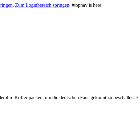
ringen
.
Zum Loginbereich springen
.
#topnav is here
 ihre Koffer packen, um die deutschen Fans gekonnt zu beschallen. H