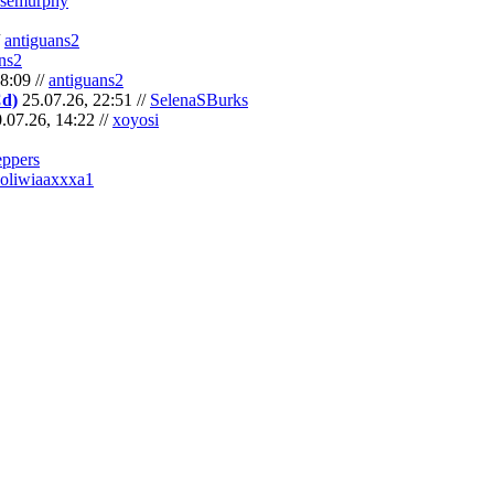
semurphy
/
antiguans2
ns2
8:09 //
antiguans2
Cd)
25.07.26, 22:51 //
SelenaSBurks
.07.26, 14:22 //
xoyosi
eppers
oliwiaaxxxa1