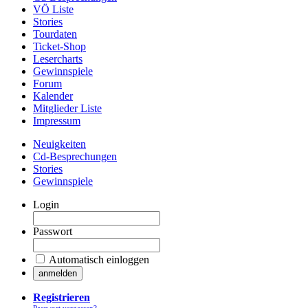
VÖ Liste
Stories
Tourdaten
Ticket-Shop
Lesercharts
Gewinnspiele
Forum
Kalender
Mitglieder Liste
Impressum
Neuigkeiten
Cd-Besprechungen
Stories
Gewinnspiele
Login
Passwort
Automatisch einloggen
Registrieren