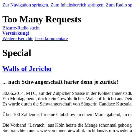
Zur Navigation springen
.
Zum Inhaltsbereich springen
.
Zum Radio sp
Bizarre-Radio sucht
Verstärkung!
Weitere Berichte
Leserkommentare
Special
Walls of Jericho
... nach Schwangerschaft härter denn je zurück!
30.06.2014, MTC, auf der Zülpicher Strasse in der Kölner Innenstadt
Ein Montagabend, doch kein Gewöhnlicher. Walls of Jericho aus Detro
Es wurde durch die Schwangerschaft von Sängerin Candace Kucsulain 
Über 100 Zahlende, für eine Clubshow an einem Montagabend, an dem
Die Vorband "Lavatch" aus Köln heizte die Menge schonmal gehörig
Sie brauchten auch, wie von ihnen gewohnt, nicht lange, um wieder 