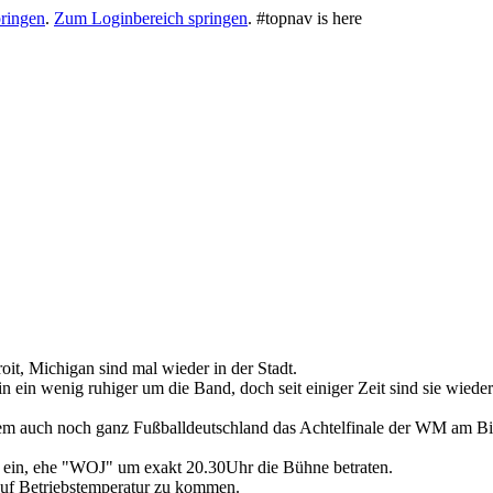
ringen
.
Zum Loginbereich springen
.
#topnav is here
.
it, Michigan sind mal wieder in der Stadt.
ein wenig ruhiger um die Band, doch seit einiger Zeit sind sie wieder
 auch noch ganz Fußballdeutschland das Achtelfinale der WM am Bilds
 ein, ehe "WOJ" um exakt 20.30Uhr die Bühne betraten.
auf Betriebstemperatur zu kommen.