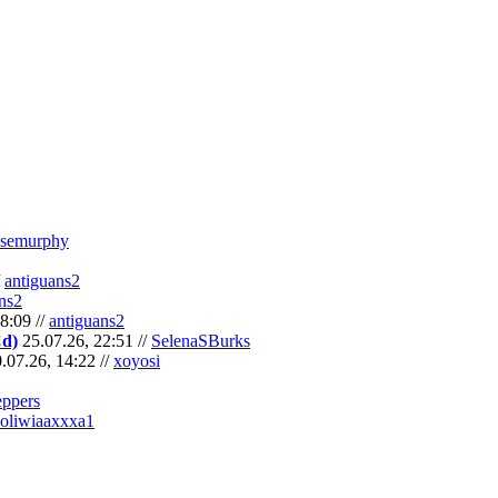
semurphy
/
antiguans2
ns2
8:09 //
antiguans2
Cd)
25.07.26, 22:51 //
SelenaSBurks
.07.26, 14:22 //
xoyosi
eppers
oliwiaaxxxa1