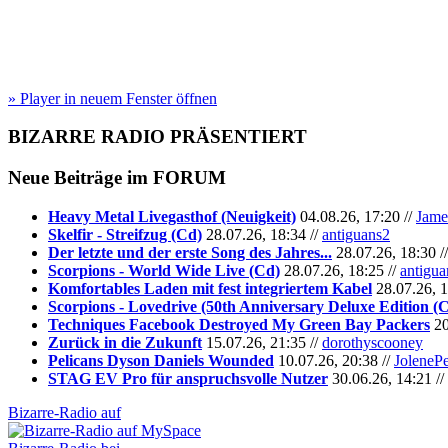
» Player in neuem Fenster öffnen
BIZARRE RADIO
PRÄSENTIERT
Neue Beiträge im
FORUM
Heavy Metal Livegasthof (Neuigkeit)
04.08.26, 17:20 //
Jame
Skelfir - Streifzug (Cd)
28.07.26, 18:34 //
antiguans2
Der letzte und der erste Song des Jahres...
28.07.26, 18:30 /
Scorpions - World Wide Live (Cd)
28.07.26, 18:25 //
antigua
Komfortables Laden mit fest integriertem Kabel
28.07.26, 1
Scorpions - Lovedrive (50th Anniversary Deluxe Edition (
Techniques Facebook Destroyed My Green Bay Packers
20
Zurück in die Zukunft
15.07.26, 21:35 //
dorothyscooney
Pelicans Dyson Daniels Wounded
10.07.26, 20:38 //
JoleneP
STAG EV Pro für anspruchsvolle Nutzer
30.06.26, 14:21 //
Bizarre-Radio auf