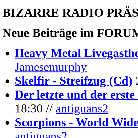
BIZARRE RADIO
PRÄ
Neue Beiträge im
FORU
Heavy Metal Livegastho
Jamesemurphy
Skelfir - Streifzug (Cd)
Der letzte und der erste
18:30 //
antiguans2
Scorpions - World Wide
antiguans2