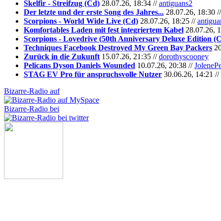
Skelfir - Streifzug (Cd)
28.07.26, 18:34 //
antiguans2
Der letzte und der erste Song des Jahres...
28.07.26, 18:30 /
Scorpions - World Wide Live (Cd)
28.07.26, 18:25 //
antigua
Komfortables Laden mit fest integriertem Kabel
28.07.26, 1
Scorpions - Lovedrive (50th Anniversary Deluxe Edition (
Techniques Facebook Destroyed My Green Bay Packers
20
Zurück in die Zukunft
15.07.26, 21:35 //
dorothyscooney
Pelicans Dyson Daniels Wounded
10.07.26, 20:38 //
JoleneP
STAG EV Pro für anspruchsvolle Nutzer
30.06.26, 14:21 //
Bizarre-Radio auf
Bizarre-Radio bei