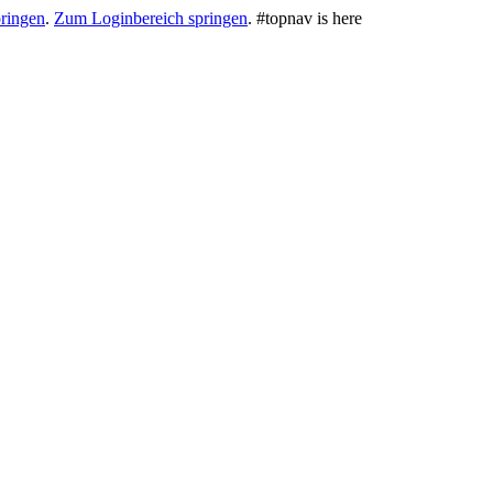
ringen
.
Zum Loginbereich springen
.
#topnav is here