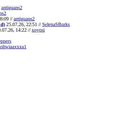
/
antiguans2
ns2
8:09 //
antiguans2
Cd)
25.07.26, 22:51 //
SelenaSBurks
.07.26, 14:22 //
xoyosi
eppers
oliwiaaxxxa1