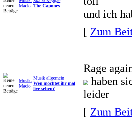
toll
Musik-
Ska & Reggae
Macio
The Capones
und ich ha
[
Zum Beit
Rage agai
haben sic
Musik allgemein
Musik-
Wen möchtet ihr mal
Macio
live sehen?
leider
[
Zum Beit