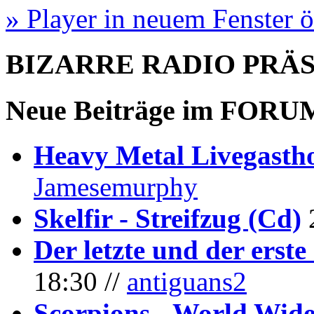
» Player in neuem Fenster 
BIZARRE RADIO
PRÄ
Neue Beiträge im
FORU
Heavy Metal Livegastho
Jamesemurphy
Skelfir - Streifzug (Cd)
Der letzte und der erste
18:30 //
antiguans2
Scorpions - World Wide