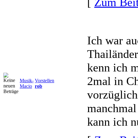
[
Zum Beit
Ich war au
Thailände
kenn ich m
2mal in Ch
Musik-
Vorstellen
Macio
rob
vorzüglich
manchmal (
kann ich n