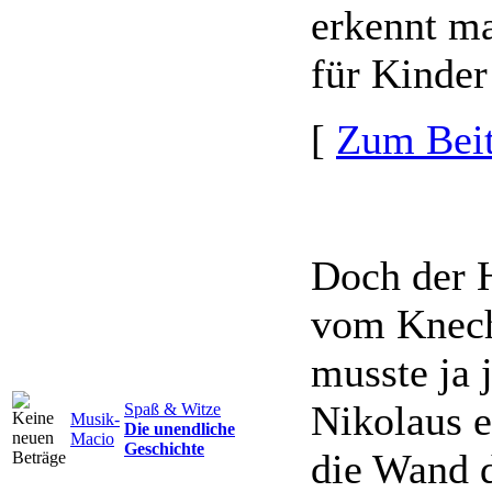
erkennt ma
für Kinde
[
Zum Beit
Doch der H
vom Knecht
musste ja 
Nikolaus es
Spaß & Witze
Musik-
Die unendliche
Macio
Geschichte
die Wand d