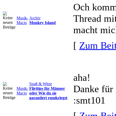
Och komm, 
Thread mit
Musik-
Archiv
Macio
Monkey Island
macht mich
[
Zum Beit
aha!
Spaß & Witze
Danke für 
Musik-
Flirttips für Männer
Macio
oder Wie du sie
:smt101
garantiert rumkriegst
[
Zum Beit