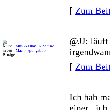
[
Zum Beit
@JJ: läuft
Musik-
Filme, Kino usw.
irgendwann
Macio
spongebob
[
Zum Beit
Ich hab ma
einer , ic