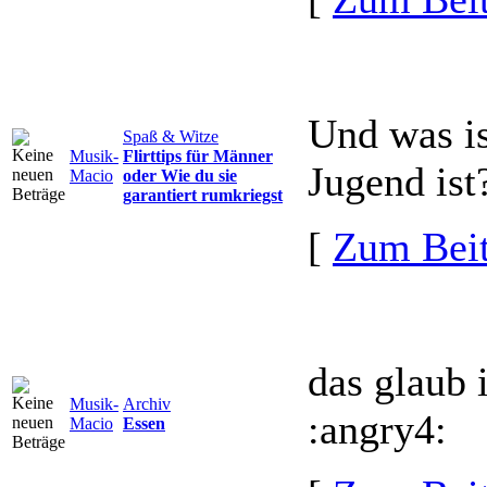
Und was is
Spaß & Witze
Musik-
Flirttips für Männer
Jugend is
Macio
oder Wie du sie
garantiert rumkriegst
[
Zum Beit
das glaub i
Musik-
Archiv
:angry4:
Macio
Essen