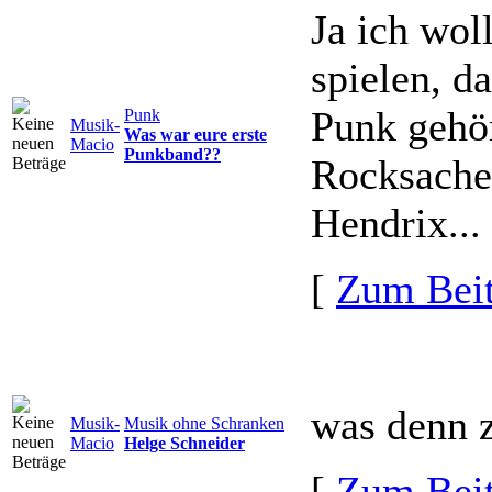
Ja ich wol
spielen, d
Punk gehör
Punk
Musik-
Was war eure erste
Macio
Punkband??
Rocksache
Hendrix...
[
Zum Beit
was denn 
Musik-
Musik ohne Schranken
Macio
Helge Schneider
[
Zum Beit