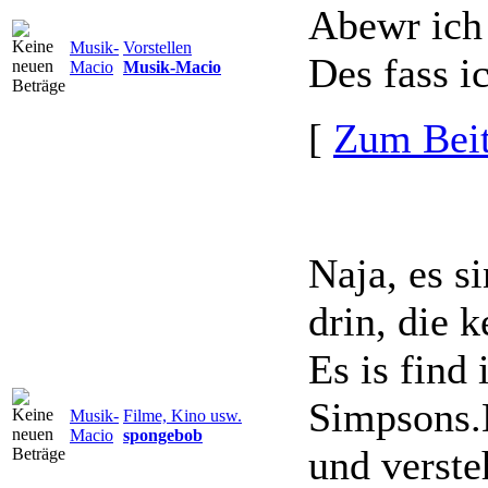
Abewr ich 
Musik-
Vorstellen
Des fass i
Macio
Musik-Macio
[
Zum Beit
Naja, es s
drin, die 
Es is find
Simpsons.
Musik-
Filme, Kino usw.
Macio
spongebob
und verste