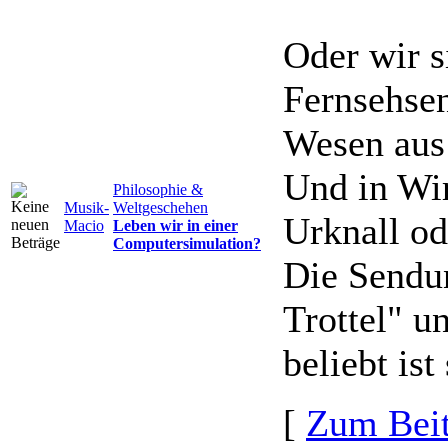
Oder wir s
Fernsehse
Wesen aus 
Und in Wir
Philosophie &
Musik-
Weltgeschehen
Urknall od
Macio
Leben wir in einer
Computersimulation?
Die Sendun
Trottel" u
beliebt ist
[
Zum Beit