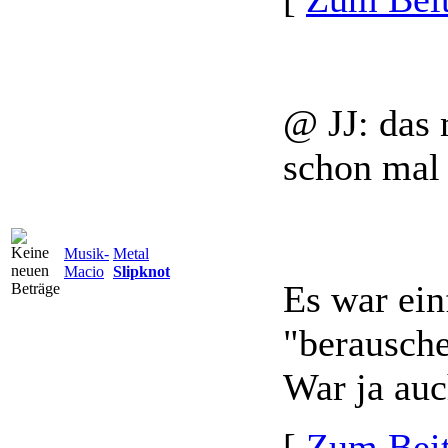
@ JJ: das 
schon mal 
Musik-
Metal
Macio
Slipknot
Es war ein
"berausche
War ja auc
[
Zum Beit