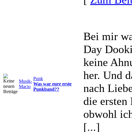
Bei mir wa
Day Dookie
keine Ahnu
her. Und d
Punk
Musik-
Was war eure erste
nach Lieb
Macio
Punkband??
die ersten
obwohl ich
[...]