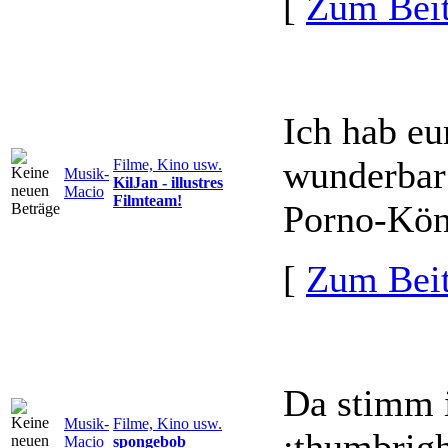
[
Zum Beit
Ich hab eu
wunderbar
Filme, Kino usw.
Musik-
KilJan - illustres
Macio
Filmteam!
Porno-Kön
[
Zum Beit
Da stimm i
Musik-
Filme, Kino usw.
:thumbrigh
Macio
spongebob