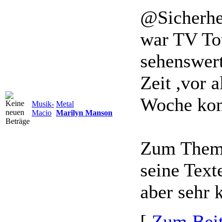
@Sicherhei
war TV To
sehenswert
Zeit ,vor 
Woche kom
Musik-
Metal
Macio
Marilyn Manson
Zum Them
seine Text
aber sehr k
[
Zum Beit