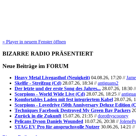
» Player in neuem Fenster öffnen
BIZARRE RADIO
PRÄSENTIERT
Neue Beiträge im
FORUM
Heavy Metal Livegasthof (Neuigkeit)
04.08.26, 17:20 //
Jame
Skelfir - Streifzug (Cd)
28.07.26, 18:34 //
antiguans2
Der letzte und der erste Song des Jahres...
28.07.26, 18:30 /
Scorpions - World Wide Live (Cd)
28.07.26, 18:25 //
antigua
Komfortables Laden mit fest integriertem Kabel
28.07.26, 1
Scorpions - Lovedrive (50th Anniversary Deluxe Edition (
Techniques Facebook Destroyed My Green Bay Packers
20
Zurück in die Zukunft
15.07.26, 21:35 //
dorothyscooney
Pelicans Dyson Daniels Wounded
10.07.26, 20:38 //
JoleneP
STAG EV Pro für anspruchsvolle Nutzer
30.06.26, 14:21 //