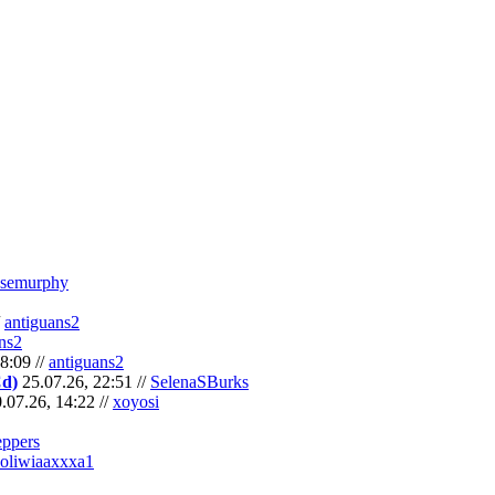
semurphy
/
antiguans2
ns2
8:09 //
antiguans2
Cd)
25.07.26, 22:51 //
SelenaSBurks
.07.26, 14:22 //
xoyosi
eppers
oliwiaaxxxa1