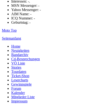
Interessen: -.
MSN Messenger: -
Yahoo Messenger: -
AIM Name: -
ICQ Nummer: -
Geburtstag: -
Moto Top
Seitenanfang
Home
Neuigkeiten
Bandarchiv
Cd-Besprechungen
VÖ Liste
Stories
Tourdaten
Ticket-Shop
Lesercharts
Gewinnspiele
Forum
Kalender
Mitglieder Liste
Impressum