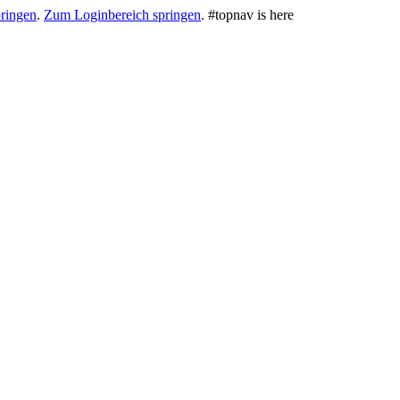
ringen
.
Zum Loginbereich springen
.
#topnav is here