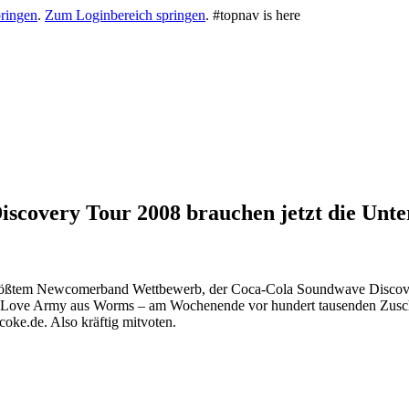
ringen
.
Zum Loginbereich springen
.
#topnav is here
iscovery Tour 2008 brauchen jetzt die Unte
rößtem Newcomerband Wettbewerb, der Coca-Cola Soundwave Discovery 
 Love Army aus Worms – am Wochenende vor hundert tausenden Zuschau
oke.de. Also kräftig mitvoten.