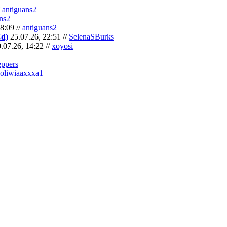
/
antiguans2
ns2
8:09 //
antiguans2
Cd)
25.07.26, 22:51 //
SelenaSBurks
.07.26, 14:22 //
xoyosi
eppers
oliwiaaxxxa1