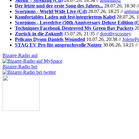
Skelfir - Streifzug (Cd)
28.07.26, 18:34 //
antiguans2
Der letzte und der erste Song des Jahres...
28.07.26, 18:30 /
Scorpions - World Wide Live (Cd)
28.07.26, 18:25 //
antigua
Komfortables Laden mit fest integriertem Kabel
28.07.26, 1
Scorpions - Lovedrive (50th Anniversary Deluxe Edition (
Techniques Facebook Destroyed My Green Bay Packers
20
Zurück in die Zukunft
15.07.26, 21:35 //
dorothyscooney
Pelicans Dyson Daniels Wounded
10.07.26, 20:38 //
JoleneP
STAG EV Pro für anspruchsvolle Nutzer
30.06.26, 14:21 //
Bizarre-Radio auf
Bizarre-Radio bei