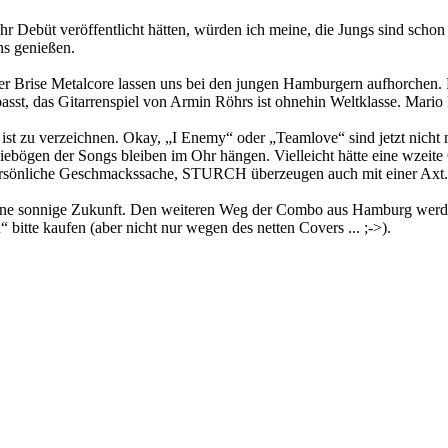
 Debüt veröffentlicht hätten, würden ich meine, die Jungs sind scho
uns genießen.
 Brise Metalcore lassen uns bei den jungen Hamburgern aufhorchen.
passt, das Gitarrenspiel von Armin Röhrs ist ohnehin Weltklasse. Mari
ist zu verzeichnen. Okay, „I Enemy“ oder „Teamlove“ sind jetzt nich
diebögen der Songs bleiben im Ohr hängen. Vielleicht hätte eine wzeite
 persönliche Geschmackssache, STURCH überzeugen auch mit einer Axt.
, eine sonnige Zukunft. Den weiteren Weg der Combo aus Hamburg werde 
bitte kaufen (aber nicht nur wegen des netten Covers ... ;->).