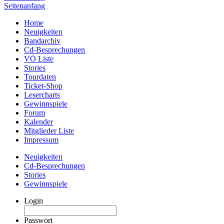
Seitenanfang
Home
Neuigkeiten
Bandarchiv
Cd-Besprechungen
VÖ Liste
Stories
Tourdaten
Ticket-Shop
Lesercharts
Gewinnspiele
Forum
Kalender
Mitglieder Liste
Impressum
Neuigkeiten
Cd-Besprechungen
Stories
Gewinnspiele
Login
Passwort