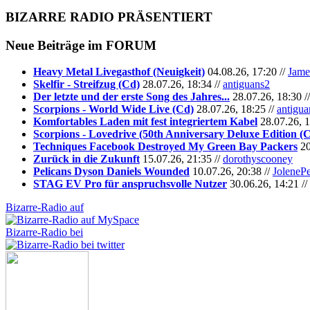
BIZARRE RADIO
PRÄSENTIERT
Neue Beiträge im
FORUM
Heavy Metal Livegasthof (Neuigkeit)
04.08.26, 17:20 //
Jame
Skelfir - Streifzug (Cd)
28.07.26, 18:34 //
antiguans2
Der letzte und der erste Song des Jahres...
28.07.26, 18:30 /
Scorpions - World Wide Live (Cd)
28.07.26, 18:25 //
antigua
Komfortables Laden mit fest integriertem Kabel
28.07.26, 1
Scorpions - Lovedrive (50th Anniversary Deluxe Edition (
Techniques Facebook Destroyed My Green Bay Packers
20
Zurück in die Zukunft
15.07.26, 21:35 //
dorothyscooney
Pelicans Dyson Daniels Wounded
10.07.26, 20:38 //
JoleneP
STAG EV Pro für anspruchsvolle Nutzer
30.06.26, 14:21 //
Bizarre-Radio auf
Bizarre-Radio bei