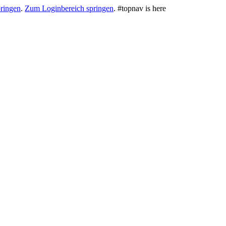
ringen
.
Zum Loginbereich springen
.
#topnav is here