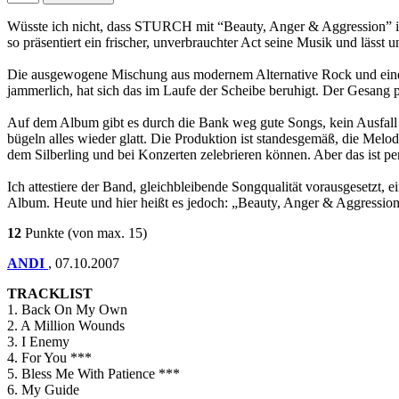
Wüsste ich nicht, dass STURCH mit “Beauty, Anger & Aggression” ihr
so präsentiert ein frischer, unverbrauchter Act seine Musik und lässt 
Die ausgewogene Mischung aus modernem Alternative Rock und einer
jammerlich, hat sich das im Laufe der Scheibe beruhigt. Der Gesang 
Auf dem Album gibt es durch die Bank weg gute Songs, kein Ausfall 
bügeln alles wieder glatt. Die Produktion ist standesgemäß, die Melo
dem Silberling und bei Konzerten zelebrieren können. Aber das ist
Ich attestiere der Band, gleichbleibende Songqualität vorausgesetzt
Album. Heute und hier heißt es jedoch: „Beauty, Anger & Aggression“ 
12
Punkte
(von max. 15)
ANDI
,
07.10.2007
TRACKLIST
1. Back On My Own
2. A Million Wounds
3. I Enemy
4. For You ***
5. Bless Me With Patience ***
6. My Guide