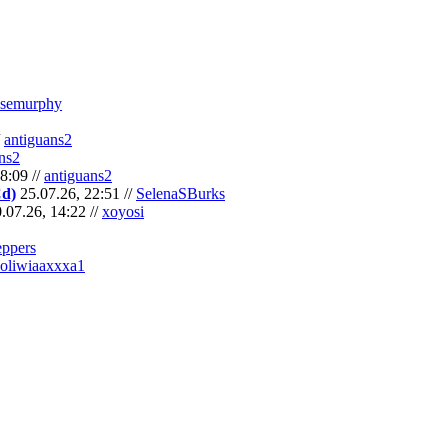
semurphy
/
antiguans2
ns2
8:09 //
antiguans2
Cd)
25.07.26, 22:51 //
SelenaSBurks
.07.26, 14:22 //
xoyosi
eppers
oliwiaaxxxa1