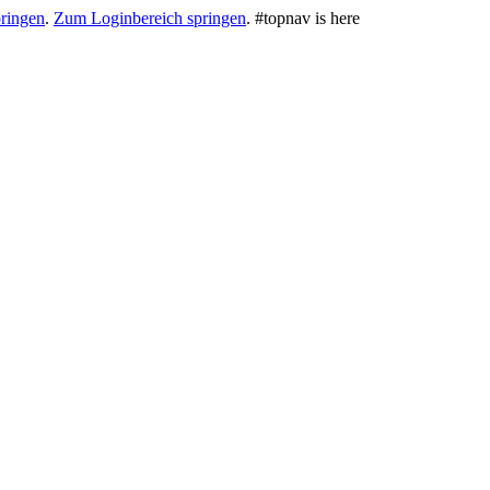
ringen
.
Zum Loginbereich springen
.
#topnav is here