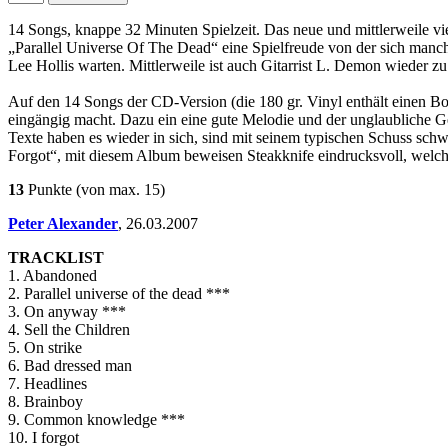
14 Songs, knappe 32 Minuten Spielzeit. Das neue und mittlerweile vie
„Parallel Universe Of The Dead“ eine Spielfreude von der sich manc
Lee Hollis warten. Mittlerweile ist auch Gitarrist L. Demon wieder 
Auf den 14 Songs der CD-Version (die 180 gr. Vinyl enthält einen Bo
eingängig macht. Dazu ein eine gute Melodie und der unglaubliche Ge
Texte haben es wieder in sich, sind mit seinem typischen Schuss sc
Forgot“, mit diesem Album beweisen Steakknife eindrucksvoll, welches
13
Punkte
(von max. 15)
Peter Alexander
,
26.03.2007
TRACKLIST
1. Abandoned
2. Parallel universe of the dead ***
3. On anyway ***
4. Sell the Children
5. On strike
6. Bad dressed man
7. Headlines
8. Brainboy
9. Common knowledge ***
10. I forgot