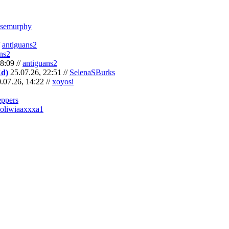
semurphy
/
antiguans2
ns2
8:09 //
antiguans2
Cd)
25.07.26, 22:51 //
SelenaSBurks
.07.26, 14:22 //
xoyosi
eppers
oliwiaaxxxa1