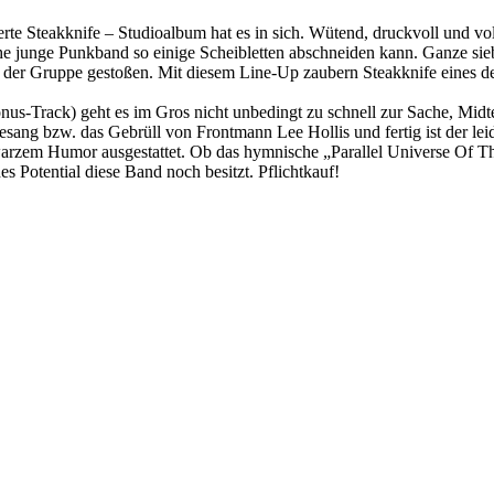
rte Steakknife – Studioalbum hat es in sich. Wütend, druckvoll und vol
he junge Punkband so einige Scheibletten abschneiden kann. Ganze si
zu der Gruppe gestoßen. Mit diesem Line-Up zaubern Steakknife eines 
nus-Track) geht es im Gros nicht unbedingt zu schnell zur Sache, Mid
sang bzw. das Gebrüll von Frontmann Lee Hollis und fertig ist der lei
hwarzem Humor ausgestattet. Ob das hymnische „Parallel Universe Of 
 Potential diese Band noch besitzt. Pflichtkauf!