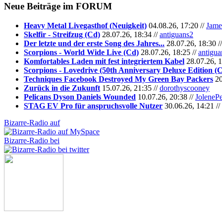
Neue Beiträge im
FORUM
Heavy Metal Livegasthof (Neuigkeit)
04.08.26, 17:20 //
Jame
Skelfir - Streifzug (Cd)
28.07.26, 18:34 //
antiguans2
Der letzte und der erste Song des Jahres...
28.07.26, 18:30 /
Scorpions - World Wide Live (Cd)
28.07.26, 18:25 //
antigua
Komfortables Laden mit fest integriertem Kabel
28.07.26, 1
Scorpions - Lovedrive (50th Anniversary Deluxe Edition (
Techniques Facebook Destroyed My Green Bay Packers
20
Zurück in die Zukunft
15.07.26, 21:35 //
dorothyscooney
Pelicans Dyson Daniels Wounded
10.07.26, 20:38 //
JoleneP
STAG EV Pro für anspruchsvolle Nutzer
30.06.26, 14:21 //
Bizarre-Radio auf
Bizarre-Radio bei