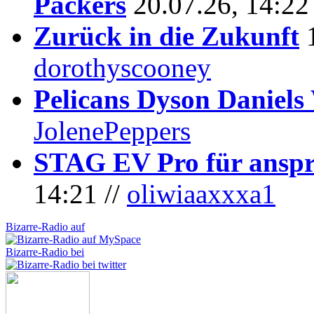
Packers
20.07.26, 14:22
Zurück in die Zukunft
dorothyscooney
Pelicans Dyson Daniel
JolenePeppers
STAG EV Pro für anspr
14:21 //
oliwiaaxxxa1
Bizarre-Radio auf
Bizarre-Radio bei