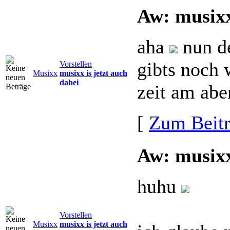
Aw: musixx
aha
nun de
gibts noch 
Vorstellen
Musixx
musixx is jetzt auch
dabei
zeit am abe
[
Zum Beit
Aw: musixx
huhu
Vorstellen
Musixx
musixx is jetzt auch