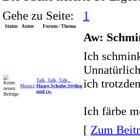
Gehe zu Seite:
1
Status
Autor
Forum ⁄ Thema
Aw: Schmi
Ich schmink
Unnatürlich
ich trotzde
Talk, Talk, Talk...
Musixx
Haare,Schuhe,Styling
und co.
Ich färbe m
[
Zum Beit