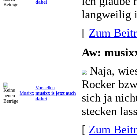
ich glaube
dabei
langweilig 
[
Zum Beit
Aw: musixx
Naja, wies
Rocker bzw
Vorstellen
Musixx
musixx is jetzt auch
sich ja nic
dabei
stecken las
[
Zum Beit