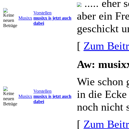
..... eher 
aber ein Fr
Vorstellen
Musixx
musixx is jetzt auch
dabei
geschickt u
[
Zum Beit
Aw: musixx
Wie schon g
in die Ecke
Vorstellen
Musixx
musixx is jetzt auch
dabei
noch nicht
[
Zum Beit