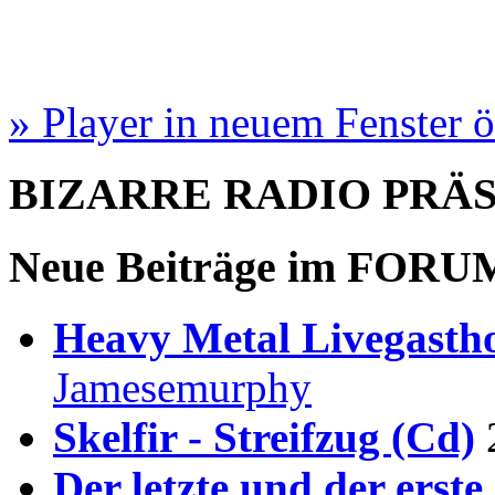
» Player in neuem Fenster 
BIZARRE RADIO
PRÄ
Neue Beiträge im
FORU
Heavy Metal Livegastho
Jamesemurphy
Skelfir - Streifzug (Cd)
Der letzte und der erste