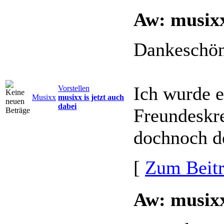
Aw: musixx
Dankeschö
Ich wurde 
Vorstellen
Musixx
musixx is jetzt auch
dabei
Freundeskre
dochnoch d
[
Zum Beit
Aw: musixx