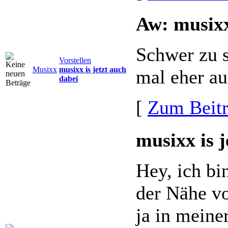
Aw: musixx
Schwer zu 
Vorstellen
Musixx
musixx is jetzt auch
mal eher a
dabei
[
Zum Beit
musixx is j
Hey, ich b
der Nähe vo
ja in meine