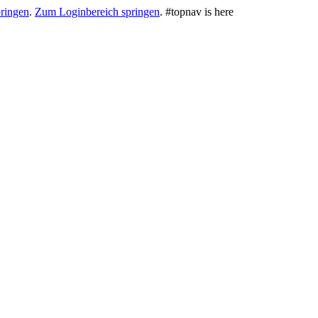
ringen
.
Zum Loginbereich springen
.
#topnav is here