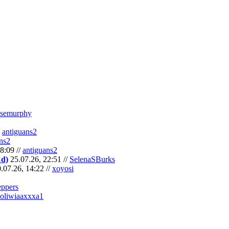
semurphy
/
antiguans2
ns2
8:09 //
antiguans2
Cd)
25.07.26, 22:51 //
SelenaSBurks
.07.26, 14:22 //
xoyosi
eppers
oliwiaaxxxa1