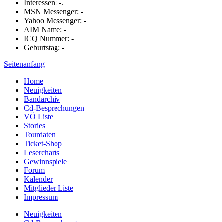
Interessen: -.
MSN Messenger: -
Yahoo Messenger: -
AIM Name: -
ICQ Nummer: -
Geburtstag: -
Seitenanfang
Home
Neuigkeiten
Bandarchiv
Cd-Besprechungen
VÖ Liste
Stories
Tourdaten
Ticket-Shop
Lesercharts
Gewinnspiele
Forum
Kalender
Mitglieder Liste
Impressum
Neuigkeiten