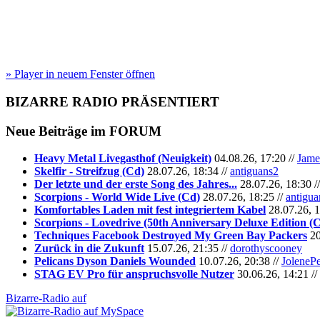
» Player in neuem Fenster öffnen
BIZARRE RADIO
PRÄSENTIERT
Neue Beiträge im
FORUM
Heavy Metal Livegasthof (Neuigkeit)
04.08.26, 17:20 //
Jame
Skelfir - Streifzug (Cd)
28.07.26, 18:34 //
antiguans2
Der letzte und der erste Song des Jahres...
28.07.26, 18:30 /
Scorpions - World Wide Live (Cd)
28.07.26, 18:25 //
antigua
Komfortables Laden mit fest integriertem Kabel
28.07.26, 1
Scorpions - Lovedrive (50th Anniversary Deluxe Edition (
Techniques Facebook Destroyed My Green Bay Packers
20
Zurück in die Zukunft
15.07.26, 21:35 //
dorothyscooney
Pelicans Dyson Daniels Wounded
10.07.26, 20:38 //
JoleneP
STAG EV Pro für anspruchsvolle Nutzer
30.06.26, 14:21 //
Bizarre-Radio auf