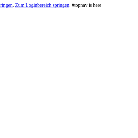
ringen
.
Zum Loginbereich springen
.
#topnav is here