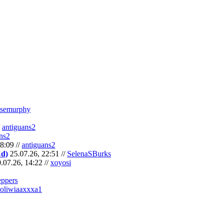
semurphy
/
antiguans2
ns2
8:09 //
antiguans2
Cd)
25.07.26, 22:51 //
SelenaSBurks
.07.26, 14:22 //
xoyosi
eppers
oliwiaaxxxa1