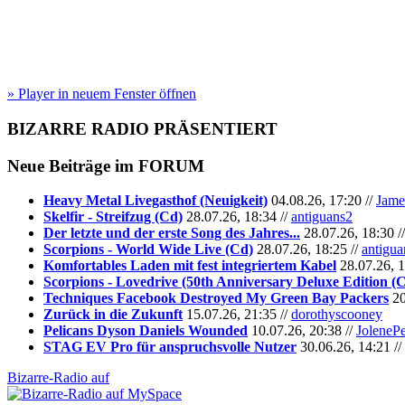
» Player in neuem Fenster öffnen
BIZARRE RADIO
PRÄSENTIERT
Neue Beiträge im
FORUM
Heavy Metal Livegasthof (Neuigkeit)
04.08.26, 17:20 //
Jame
Skelfir - Streifzug (Cd)
28.07.26, 18:34 //
antiguans2
Der letzte und der erste Song des Jahres...
28.07.26, 18:30 /
Scorpions - World Wide Live (Cd)
28.07.26, 18:25 //
antigua
Komfortables Laden mit fest integriertem Kabel
28.07.26, 1
Scorpions - Lovedrive (50th Anniversary Deluxe Edition (
Techniques Facebook Destroyed My Green Bay Packers
20
Zurück in die Zukunft
15.07.26, 21:35 //
dorothyscooney
Pelicans Dyson Daniels Wounded
10.07.26, 20:38 //
JoleneP
STAG EV Pro für anspruchsvolle Nutzer
30.06.26, 14:21 //
Bizarre-Radio auf