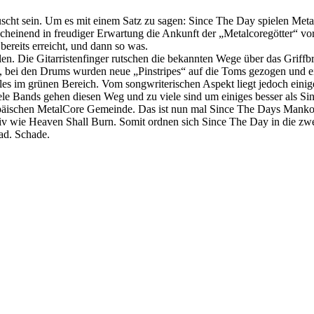
uscht sein. Um es mit einem Satz zu sagen: Since The Day spielen Meta
heinend in freudiger Erwartung die Ankunft der „Metalcoregötter“ vorf
ereits erreicht, und dann so was.
len. Die Gitarristenfinger rutschen die bekannten Wege über das Griff
ei den Drums wurden neue „Pinstripes“ auf die Toms gezogen und ein
les im grünen Bereich. Vom songwriterischen Aspekt liegt jedoch einig
e Bands gehen diesen Weg und zu viele sind um einiges besser als Sin
äischen MetalCore Gemeinde. Das ist nun mal Since The Days Manko. Si
ativ wie Heaven Shall Burn. Somit ordnen sich Since The Day in die zw
ad. Schade.