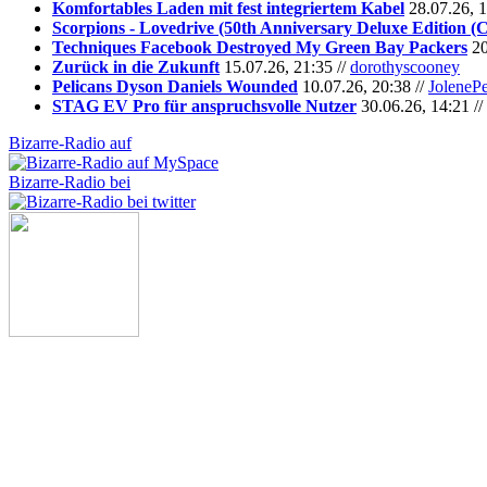
Komfortables Laden mit fest integriertem Kabel
28.07.26, 1
Scorpions - Lovedrive (50th Anniversary Deluxe Edition (
Techniques Facebook Destroyed My Green Bay Packers
20
Zurück in die Zukunft
15.07.26, 21:35 //
dorothyscooney
Pelicans Dyson Daniels Wounded
10.07.26, 20:38 //
JoleneP
STAG EV Pro für anspruchsvolle Nutzer
30.06.26, 14:21 //
Bizarre-Radio auf
Bizarre-Radio bei