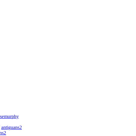
semurphy
/
antiguans2
ns2