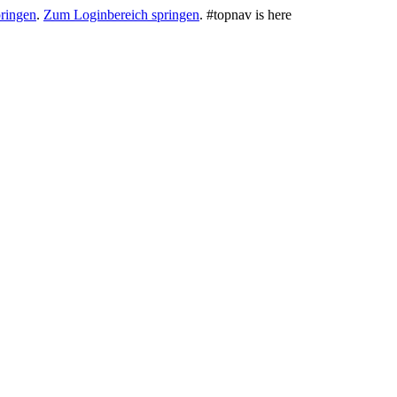
ringen
.
Zum Loginbereich springen
.
#topnav is here