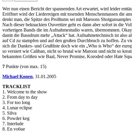
Wer nun einen Bericht der spannenden Art erwartet, wird leider enttä
Eröffnet wird der Liederreigen mit tosenden Menschenmassen die ansc
denkt man, die Spitze des Prolltums sei mit Maroons Shotgunsamples b
Nach dieser beknackten Ouvertüre geht es dann aber sofort in die Vol
vorherigen Bands die im Aufnahmestudio waren, übernommen. Okay, b
damit die Bassdrum mehr „Attack“ hat. Aufnahmetechnisch ist also al
auf Cd zu stampfen und auf den großen Durchbruch zu hoffen. Zu viel
sich die Dankes- und Grußliste doch wie ein „Who is Who“ der europ
so versiert wie Caliban, nicht so brutal wie Maroon und nicht so kre
bekannten Größen wie Baal, Never Promise, Koroded oder Hate Squ
7
Punkte
(von max. 15)
Michael Konen
,
31.01.2005
TRACKLIST
1. Welcome to the show
2. From day to day
3. For too long
4. Lunar eclipse
5. Silva
6. Powder keg
7. Interlude
8. En vo6ue