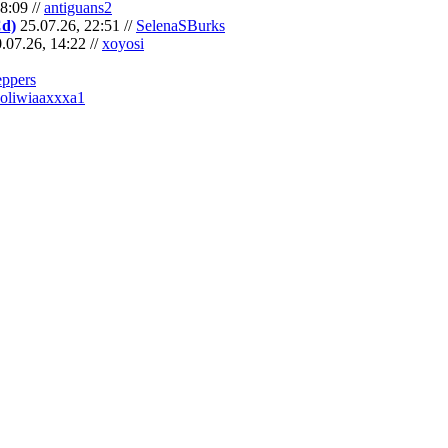
8:09 //
antiguans2
Cd)
25.07.26, 22:51 //
SelenaSBurks
.07.26, 14:22 //
xoyosi
eppers
oliwiaaxxxa1