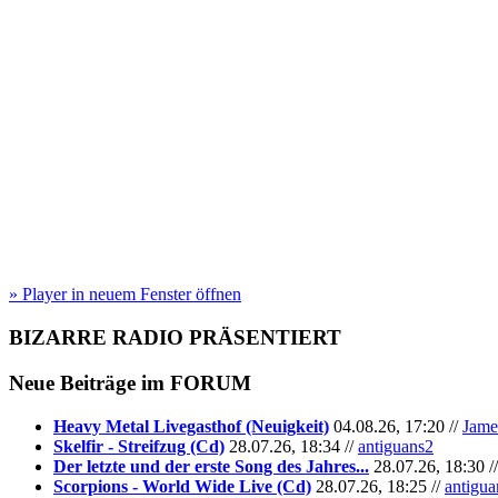
» Player in neuem Fenster öffnen
BIZARRE RADIO
PRÄSENTIERT
Neue Beiträge im
FORUM
Heavy Metal Livegasthof (Neuigkeit)
04.08.26, 17:20 //
Jame
Skelfir - Streifzug (Cd)
28.07.26, 18:34 //
antiguans2
Der letzte und der erste Song des Jahres...
28.07.26, 18:30 /
Scorpions - World Wide Live (Cd)
28.07.26, 18:25 //
antigua